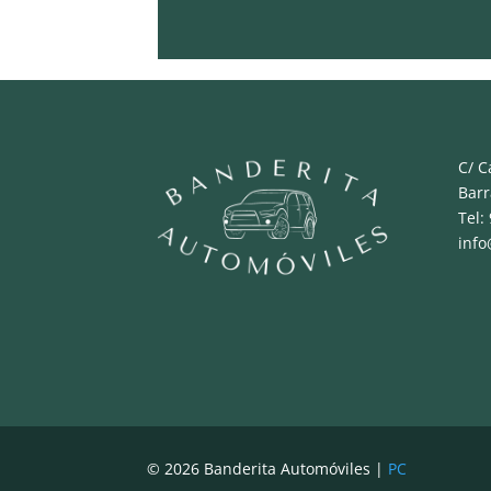
C/ C
Bar
Tel:
inf
© 2026 Banderita Automóviles |
PC