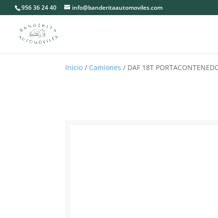
956 36 24 40
info@banderitaautomoviles.com
Inicio
/
Camiones
/ DAF 18T PORTACONTENED