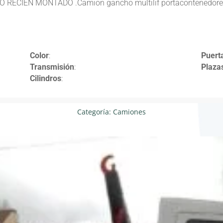
CIEN MONTADO .Camion gancho multilif portacontenedores,
Color
:
Puert
Transmisión
:
Plaza
Cilindros
:
Categoría:
Camiones