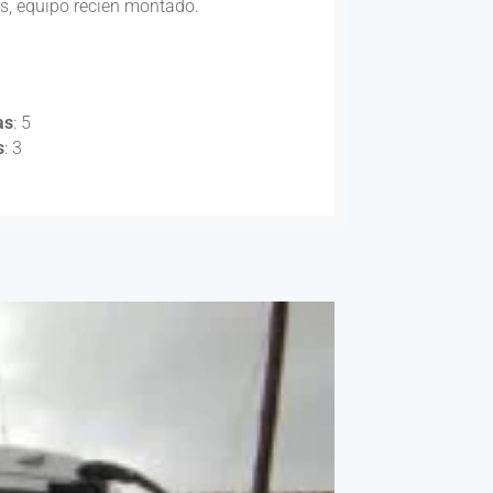
 equipo recien montado.
as
: 5
s
: 3