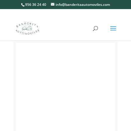
956 36 24 40
info@banderitaautomoviles.com
Inicio
/
Camiones
/ MERCEDES ATEGO