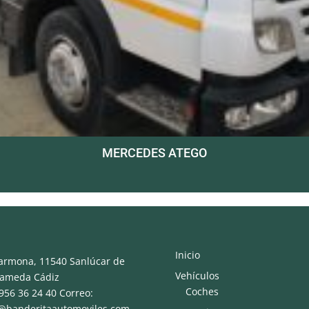
MERCEDES ATEGO
Inicio
armona, 11540 Sanlúcar de
Vehículos
rameda Cádiz
Coches
 956 36 24 40 Correo:
o@banderitaautomoviles.com