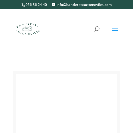
956 36 24 40
info@banderitaautomoviles.com
Inicio
/
Camiones
/ VOLVO 18T
PORTACONTENEDORES