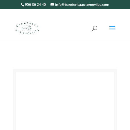
956 36 24 40
info@banderitaautomoviles.com
Inicio
/
Camiones
/ SCANIA PORTACONTENEDORES
GRUA